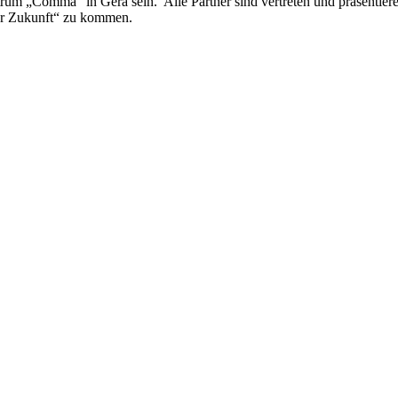
 „Comma“ in Gera sein. Alle Partner sind vertreten und präsentieren 
der Zukunft“ zu kommen.