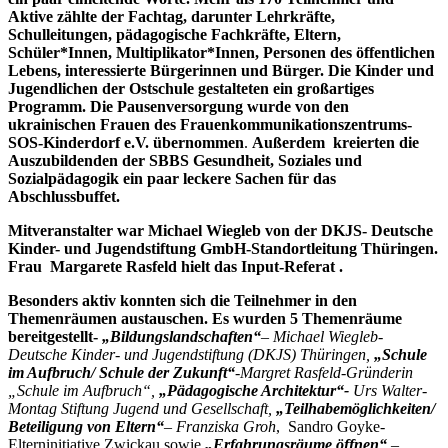
Aktive zählte der Fachtag, darunter Lehrkräfte,
Schulleitungen, pädagogische Fachkräfte, Eltern,
Schüler*Innen, Multiplikator*Innen, Personen des öffentlichen
Lebens, interessierte Bürgerinnen und Bürger.
Die Kinder und
Jugendlichen der Ostschule gestalteten ein großartiges
Programm.
Die Pausenversorgung wurde von den
ukrainischen Frauen des
Frauenkommunikationszentrums-
SOS-Kinderdorf e.V. übernommen
.
Außerdem kreierten die
Auszubildenden der SBBS Gesundheit, Soziales und
Sozialpädagogik ein paar leckere Sachen für das
Abschlussbuffet.
Mitveranstalter war Michael Wiegleb von der DKJS-
Deutsche
Kinder- und Jugendstiftung GmbH-Standortleitung Thüringen.
Frau Margarete Rasfeld hielt das Input-Referat .
Besonders aktiv konnten sich die Teilnehmer in den
Themenräumen austauschen. Es wurden 5 Themenräume
bereitgestellt-
„Bildungslandschaften“
– Michael Wiegleb-
Deutsche Kinder- und Jugendstiftung (DKJS) Thüringen,
„Schule
im Aufbruch/ Schule der Zukunft“
-Margret Rasfeld-Gründerin
„Schule im Aufbruch“,
„Pädagogische Architektur“-
Urs Walter-
Montag Stiftung Jugend und Gesellschaft,
„Teilhabemöglichkeiten/
Beteiligung von Eltern“
– Franziska Groh
, Sandro Goyke-
Elterninitiative Zwickau sowie
„Erfahrungsräume öffnen“
–