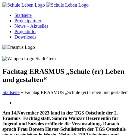
Zum
Inhalt
Startseite
springen
Projektpartner
News – Aktuelles
Projektinfo
Downloads
Fachtag ERASMUS „Schule (er) Leben
und gestalten“
Startseite
»
Fachtag ERASMUS „Schule (er) Leben und gestalten“
Am 14.November 2023 fand in der TGS Ostschule der 2.
Erasmus- Fachtag statt. Sandra Wanzar-Dezernentin für
Jugend und Soziales eröffnete die Veranstaltung. Danach
sprach Frau Doreen Huster-Schulleiterin der TGS Ostschule
ein paar einleitende Worte. Mehr als 170 Teilnehmer und